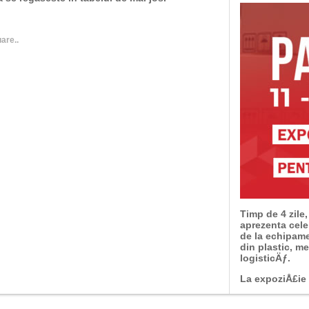
are..
Timp de 4 zile,
aprezenta cele
de la echipame
din plastic, m
logisticÄƒ.
La expoziÅ£ie p