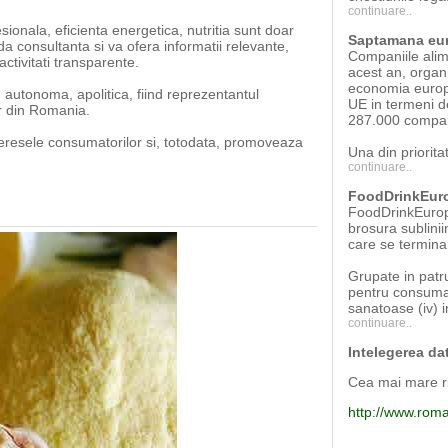
continuare..
sionala, eficienta energetica, nutritia sunt doar
Saptamana eur
 consultanta si va ofera informatii relevante,
Companiile alim
ctivitati transparente.
acest an, organ
economia europe
 autonoma, apolitica, fiind reprezentantul
UE in termeni de
or din Romania.
287.000 compani
nteresele consumatorilor si, totodata, promoveaza
Una din priorita
continuare..
FoodDrinkEurop
FoodDrinkEurope
brosura sublinii
care se termina
Grupate in patru
pentru consumato
sanatoase (iv) 
continuare..
Intelegerea dat
Cea mai mare ri
http://www.romal