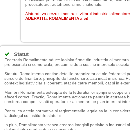
procesatoare, autohtone si multinationale.
Alaturati-va crezului nostru in viitorul industriei alimentar
ADERATI la ROMALIMENTA aici!
Statut
Federatia Romalimenta aduce laolalta firme din industria alimentara 
profesionala si comerciala, precum si de a sustine interesele societa
Statutul Romalimenta contine detaliile organizatorice ale federatiei pa
sursele de finantare, principiile de functionare, asa incat misiunea R
context legislativ clar si coerent, atat de catre membrii, cat si in exter
Membrii Romalimenta asteapta de la federatia lor sprijin si cooperar
afaceri corect. Practic, Romalimenta actioneaza pentru inlaturarea bari
cresterea competitivitatii operatorilor alimentari pe plan intern si inte
Pentru ca actele normative si reglementarile legale sa ia in considera
la dialogul cu institutiile statului.
In plus, Romalimenta vizeaza crearea imaginii potrivite a industriei al
dialogul intre producator si consumator.