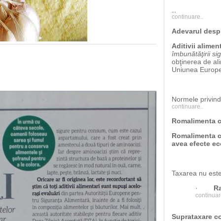
...
continuare..
Adevarul despre
Aditivii alimen
îmbunătăţirii si
obţinerea de ali
Uniunea Europe
Normele privind u
continuare..
Romalimenta co
Romalimenta 
avea efecte ec
Taxarea nu este
·
Ra
continuar
Suprataxare c