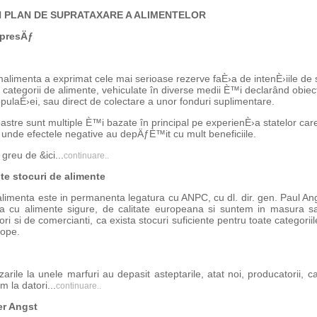
N PLAN DE SUPRATAXARE A ALIMENTELOR
 presÄƒ
limenta a exprimat cele mai serioase rezerve faÈ›a de intenÈ›iile de s
r categorii de alimente, vehiculate în diverse medii È™i declarând obiec
pulaÈ›ei, sau direct de colectare a unor fonduri suplimentare.
stre sunt multiple È™i bazate în principal pe experienÈ›a statelor care
unde efectele negative au depÄƒÈ™it cu mult beneficiile.
 greu de &ici...
continuare..
nte stocuri de alimente
imenta este in permanenta legatura cu ANPC, cu dl. dir. gen. Paul Ang
a cu alimente sigure, de calitate europeana si suntem in masura sa
tori si de comercianti, ca exista stocuri suficiente pentru toate categorii
cope.
rile la unele marfuri au depasit asteptarile, atat noi, producatorii, ca
 la datori...
continuare..
er Angst