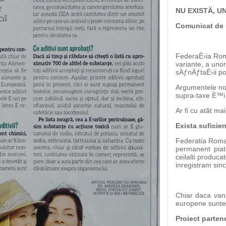
NU EXISTÄ‚ U
Comunicat de
FederaÈ›ia Roma
variante, a uno
sÄƒnÄƒtaÈ›ii po
Argumentele noa
supra-taxe È™i 
Ar fi cu atât mai
Exista suficie
Federatia Romal
permanent piat
ceilalti produca
inregistram sin
Chiar daca vanza
europene suntem
Proiect parten