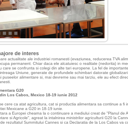
jore de interes
are actualitate ale industriei romanesti (evaziunea, reducerea TVA ali
ocupa permanent. Chiar daca ele alcatuiesc o realitate (nedorita) in med
u care se confrunta si colegi din alte tari europene. La fel de important
n intreaga Uniune, generate de profundele schimbari datorate globalizari
si puseelor alimentare si, mai devreme sau mai tarziu, ele au efect direc
nesti.
imentara G20
din Los Cabos, Mexico 18-19 iunie 2012
cere ca atat agricultura, cat si productia alimentara sa continue a fi in
tiei Mexicane a G20 in 18-19 iunie.
tara a Europei cheama la o continuare a mediului creat de "Planul de Act
ntare si Agricole", agreat la intalnirea ministrilor agriculturii G20 la Can
rde rezultatul Summitului Cannes si ca Declaratia de la Los Cabos va c
..