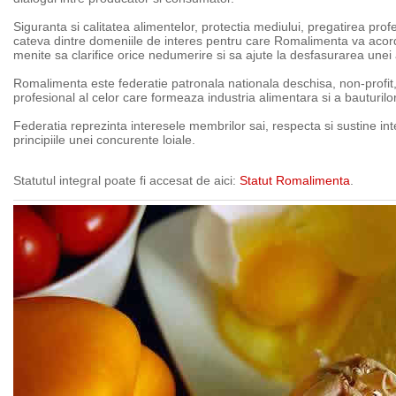
Siguranta si calitatea alimentelor, protectia mediului, pregatirea profe
cateva dintre domeniile de interes pentru care Romalimenta va acorda
menite sa clarifice orice nedumerire si sa ajute la desfasurarea unei a
Romalimenta este federatie patronala nationala deschisa, non-profit,
profesional al celor care formeaza industria alimentara si a bauturil
Federatia reprezinta interesele membrilor sai, respecta si sustine i
principiile unei concurente loiale.
Statutul integral poate fi accesat de aici:
Statut Romalimenta
.