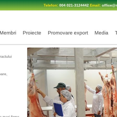
Telefon:
004 021-3124442
Email:
office@r
Membri
Proiecte
Promovare export
Media
ractului
oare,
de mari firme