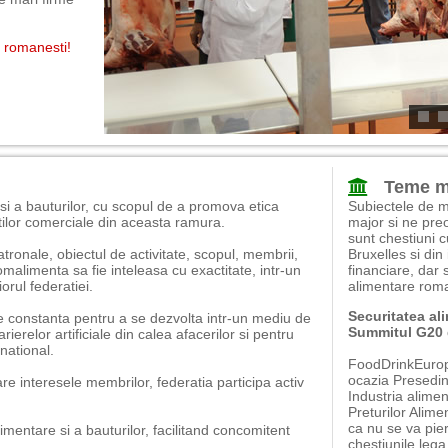
e romanesti!
Teme ma
si a bauturilor, cu scopul de a promova etica
Subiectele de m
tilor comerciale din aceasta ramura.
major si ne pre
sunt chestiuni c
tronale, obiectul de activitate, scopul, membrii,
Bruxelles si di
omalimenta sa fie inteleasa cu exactitate, intr-un
financiare, dar 
iorul federatiei.
alimentare roma
Securitatea al
e constanta pentru a se dezvolta intr-un mediu de
Summitul G20 
erelor artificiale din calea afacerilor si pentru
rnational.
FoodDrinkEurope 
ocazia Presedin
re interesele membrilor, federatia participa activ
Industria alimen
Preturilor Alime
ca nu se va pie
imentare si a bauturilor, facilitand concomitent
chestiunile lega.