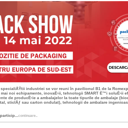
 specialiÅŸtii industriei se vor reuni în
pavilionul B1 de la Romex
 mai noi echipamente, inovaÈ›ii, tehnologii SMART È™i soluÈ›ii e
nte de producÈ›ie a ambalajelor la toate tipurile de ambalaje (bio
etal, sticlÄƒ sau carton ondulat), tehnologii de ambalare ingenioas
articip...
continuare..