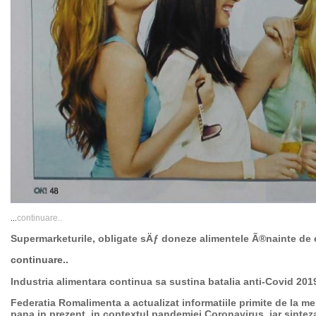
continuare..
...
Supermarketurile, obligate sÄƒ doneze alimentele Ã®nainte de 
continuare..
Industria alimentara continua sa sustina batalia anti-Covid 201
Federatia Romalimenta a actualizat informatiile primite de la me
pana in prezent, in contextul pandemiei Coronavirus, iar sinteza