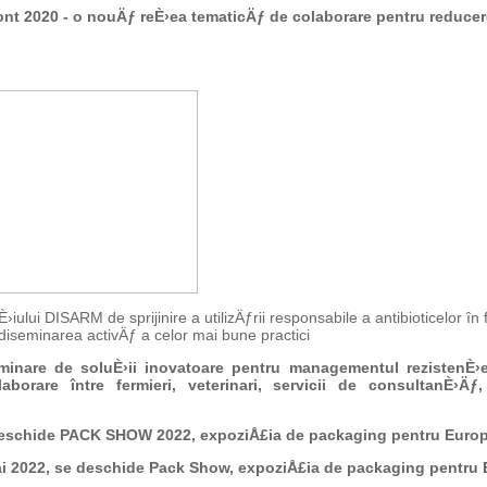
nt 2020 - o nouÄƒ reÈ›ea tematicÄƒ de colaborare pentru reducere
iului DISARM de sprijinire a utilizÄƒrii responsabile a antibioticelor în 
diseminarea activÄƒ a celor mai bune practici
inare de soluÈ›ii inovatoare pentru managementul rezistenÈ›ei
aborare între fermieri, veterinari, servicii de consultanÈ›
deschide PACK SHOW 2022, expoziÅ£ia de packaging pentru Europ
i 2022
, se deschide
Pack Show,
expoziÅ£ia de packaging pentru 