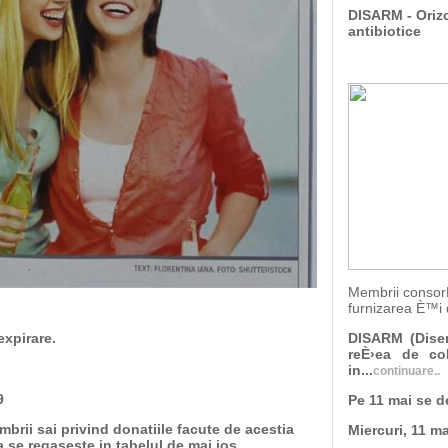
DISARM - Orizo
antibiotice
Membrii consorÈ›
furnizarea È™i 
expirare.
DISARM (Disem
reÈ›ea de col
in...
continuare..
9
Pe 11 mai se 
mbrii sai privind donatiile facute de acestia
Miercuri,
11 ma
 se regaseste in tabelul de mai jos.