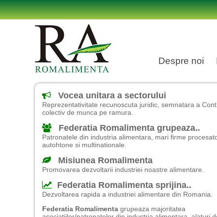
Despre noi
Vocea unitara a sectorului
Reprezentativitate recunoscuta juridic, semnatara a Cont
colectiv de munca pe ramura.
Federatia Romalimenta grupeaza..
Patronatele din industria alimentara, mari firme procesat
autohtone si multinationale.
Misiunea Romalimenta
Promovarea dezvoltarii industriei noastre alimentare.
Federatia Romalimenta sprijina..
Dezvoltarea rapida a industriei alimentare din Romania.
Federatia Romalimenta
grupeaza majoritatea
asociatiilor/patronatelor din industria alimentara, alaturi 