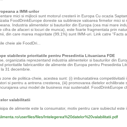
opeana a IMM-urilor
entare mici si mijlocii sunt motorul cresterii in Europa Cu ocazia Sapt
izatia FoodDrinkEurope doreste sa sublinieze valoarea firmelor mici si 
ana. Industria alimentelor si bauturilor din Europa (cea mai mare indu
 cifra de afaceri si locuri de munca), este foarte fragmentata prin natu
i, din care marea majoritate (99,1%) sunt IMM-uri. Link catre “Facts a
tile cheie ale FoodDri...
e stabileste prioritatile pentru Presedintia Lituaniana FDE
, organizatia reprezentand industria alimentelor si bauturilor din Europ
nd prioritatile fabricantilor de alimente din Europa pentru Presedintia Li
 la 31 decembrie.
 zone de politica-cheie, acestea sunt: (i) imbunatatirea competitivitatii in
ri si pentru a antrena cresterea, (iii) promovarea dietelor echilibrate si 
incurajarea unui model de business mai sustenabil. FoodDrinkEurope 
elor valabilitatii
sipa de alimente este la consumator, motiv pentru care subiectul este 
imenta.ro/userfiles/files/Intelegerea%20datelor%20valabilitatii.pdf