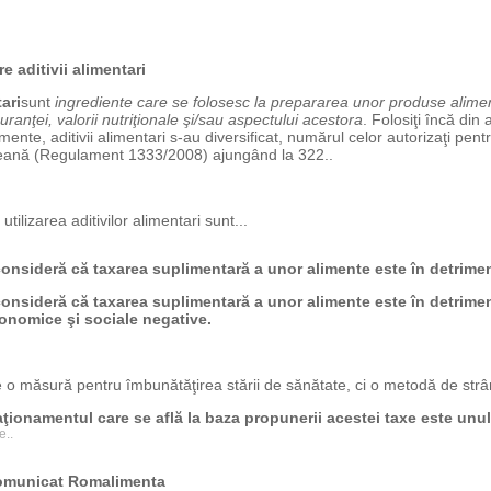
 aditivii alimentari
tari
sunt
ingrediente care se folosesc la prepararea unor produse alime
guranţei, valorii nutriţionale şi/sau aspectului acestora
. Folosiţi încă din 
mente, aditivii alimentari s-au diversificat, numărul celor autorizaţi pent
ană (Regulament 1333/2008) ajungând la 322..
tilizarea aditivilor alimentari sunt...
nsideră că taxarea suplimentară a unor alimente este în detrimen
consideră că
taxarea suplimentară a unor alimente este în detrimen
onomice şi sociale negative.
 o măsură pentru îmbunătăţirea stării de sănătate, ci o metodă de strâ
ţionamentul care se află la baza propunerii acestei taxe este unu
e..
omunicat Romalimenta