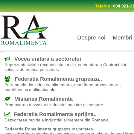
Telefon:
004 021-3
Despre noi
Membri
Vocea unitara a sectorului
Reprezentativitate recunoscuta juridic, semnatara a Contractului
colectiv de munca pe ramura.
Federatia Romalimenta grupeaza..
Patronatele din industria alimentara, mari firme procesatoare,
autohtone si multinationale.
Misiunea Romalimenta
Promovarea dezvoltarii industriei noastre alimentare.
Federatia Romalimenta sprijina..
Dezvoltarea rapida a industriei alimentare din Romania.
Federatia Romalimenta
grupeaza majoritatea
asociatiilor/patronatelor din industria alimentara, alaturi de mari firm