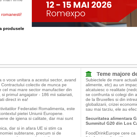
e romanesti!
la produsele
Teme majore de
o voce unitara a acestui sector, avand
Subiectele de mare actuali
 a Contractului colectiv de munca pe
alimente, etc) au un impa
te cel mai mare sector manufactier din
alcatuiesc o realitate (ned
si primul angajator - 186 mii salariati,
se confrunta si colegi din 
ti direct in ea!
de la Bruxelles si din int
globalizarii, crizei econom
ctivitatilor Federatiei Romalimenta, este
sau mai tarziu, ele au efec
 contextul pietei Uniunii Europene.
ne de igiena si calitate, dar mai sunt
Securitatea alimentara 
Summitul G20 din Los Ca
ca, dar si in afara UE si stim ca
onomiei subterane, precum si de
FoodDrinkEurope cere ca at