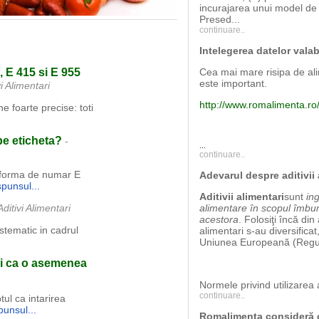
incurajarea unui model d
Presed...
continuare..
Intelegerea datelor valabi
, E 415 si E 955
Cea mai mare risipa de ali
este important.
i Alimentari
http://www.romalimenta.ro/u
e foarte precise: toti
pe eticheta?
-
...
continuare..
b forma de numar E
Adevarul despre aditivii 
aspunsul...
Aditivii alimentari
sunt
in
ditivi Alimentari
alimentare în scopul îmbunăt
acestora
. Folosiţi încă din
istematic in cadrul
alimentari s-au diversificat
Uniunea Europeană (Regul
ri ca o asemenea
Normele privind utilizarea a
continuare..
ul ca intarirea
spunsul...
Romalimenta consideră c