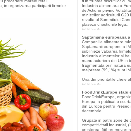
 cu precadere marele retail.
fi in fruntea discutiilor c
 in organizarea participarii firmelor
Industria alimentara a Eur
de Actiune privind Volatilit
ministrilor agriculturii G2
rezultatul Summitului Cann
plaseze chestiunile lega...
continuare..
Saptamana europeana a 
Companiile alimentare mici 
Saptamanii europene a IM
sublinieze valoarea firmel
Industria alimentelor si ba
manufacturiera din UE in te
fragmentata prin natura e
majoritate (99,1%) sunt IM
Una din prioritatile cheie a
continuare..
FoodDrinkEurope stabiles
FoodDrinkEurope, organizat
Europa, a publicat o scurta 
din Europa pentru Presedin
decembrie.
Grupate in patru zone de po
competitivitatii industriei,
cresterea, (iii) promovarea 