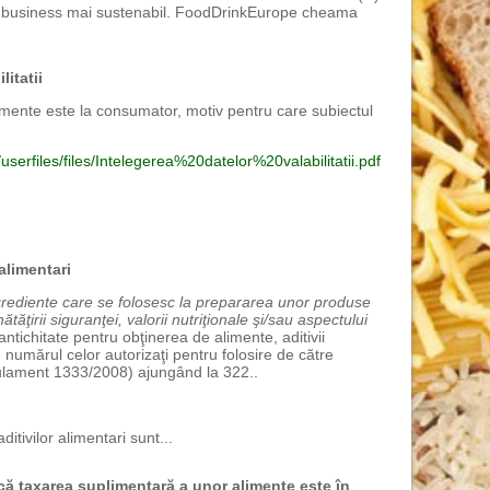
e business mai sustenabil. FoodDrinkEurope cheama
litatii
mente este la consumator, motiv pentru care subiectul
serfiles/files/Intelegerea%20datelor%20valabilitatii.pdf
alimentari
grediente care se folosesc la prepararea unor produse
ăţirii siguranţei, valorii nutriţionale şi/sau aspectului
 antichitate pentru obţinerea de alimente, aditivii
, numărul celor autorizaţi pentru folosire de către
ament 1333/2008) ajungând la 322..
ditivilor alimentari sunt...
ă taxarea suplimentară a unor alimente este în