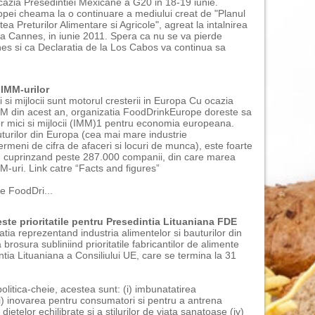
u ocazia Presedintiei Mexicane a G20 in 18-19 iunie.
opei cheama la o continuare a mediului creat de "Planul
atea Preturilor Alimentare si Agricole", agreat la intalnirea
0 la Cannes, in iunie 2011. Spera ca nu se va pierde
es si ca Declaratia de la Los Cabos va continua sa
IMM-urilor
si mijlocii sunt motorul cresterii in Europa Cu ocazia
M din acest an, organizatia FoodDrinkEurope doreste sa
or mici si mijlocii (IMM)1 pentru economia europeana.
uturilor din Europa (cea mai mare industrie
rmeni de cifra de afaceri si locuri de munca), este foarte
i, cuprinzand peste 287.000 companii, din care marea
M-uri. Link catre “Facts and figures”
le FoodDri...
te prioritatile pentru Presedintia Lituaniana FDE
ia reprezentand industria alimentelor si bauturilor din
brosura subliniind prioritatile fabricantilor de alimente
tia Lituaniana a Consiliului UE, care se termina la 31
litica-cheie, acestea sunt: (i) imbunatatirea
 (ii) inovarea pentru consumatori si pentru a antrena
dietelor echilibrate si a stilurilor de viata sanatoase (iv)