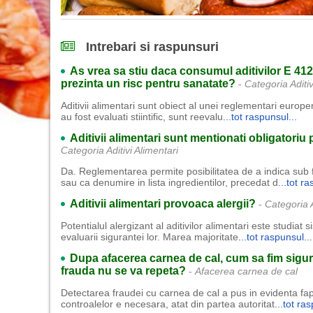
Intrebari si raspunsuri
As vrea sa stiu daca consumul aditivilor E 412
prezinta un risc pentru sanatate?
-
Categoria Aditiv
Aditivii alimentari sunt obiect al unei reglementari europen
au fost evaluati stiintific, sunt reevalu
...tot raspunsul...
Aditivii alimentari sunt mentionati obligatoriu 
Categoria Aditivi Alimentari
Da. Reglementarea permite posibilitatea de a indica su
sau ca denumire in lista ingredientilor, precedat d
...tot r
Aditivii alimentari provoaca alergii?
-
Categoria A
Potentialul alergizant al aditivilor alimentari este studiat s
evaluarii sigurantei lor. Marea majoritate
...tot raspunsul...
Dupa afacerea carnea de cal, cum sa fim sigu
frauda nu se va repeta?
-
Afacerea carnea de cal
Detectarea fraudei cu carnea de cal a pus in evidenta fapt
controalelor e necesara, atat din partea autoritat
...tot ra