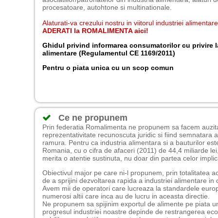
procesatoare, autohtone si multinationale.
Alaturati-va crezului nostru in viitorul industriei alimentar
ADERATI la ROMALIMENTA aici!
Ghidul privind informarea consumatorilor cu privire 
alimentare (Regulamentul CE 1169/2011)
Pentru o piata unica cu un scop comun
Ce ne propunem
Prin federatia Romalimenta ne propunem sa facem auzita 
reprezentativitate recunoscuta juridic si fiind semnatara
ramura. Pentru ca industria alimentara si a bauturilor es
Romania, cu o cifra de afaceri (2011) de 44,4 miliarde lei, 
merita o atentie sustinuta, nu doar din partea celor implica
Obiectivul major pe care ni-l propunem, prin totalitatea a
de a sprijini dezvoltarea rapida a industriei alimentare in
Avem mii de operatori care lucreaza la standardele europe
numerosi altii care inca au de lucru in aceasta directie.
Ne propunem sa spijinim exportul de alimente pe piata uni
progresul industriei noastre depinde de restrangerea ec