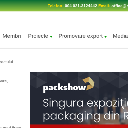
Telefon:
004 021-3124442
Email:
office@r
Membri
Proiecte
Promovare export
Media
ractului
oare,
de mari firme