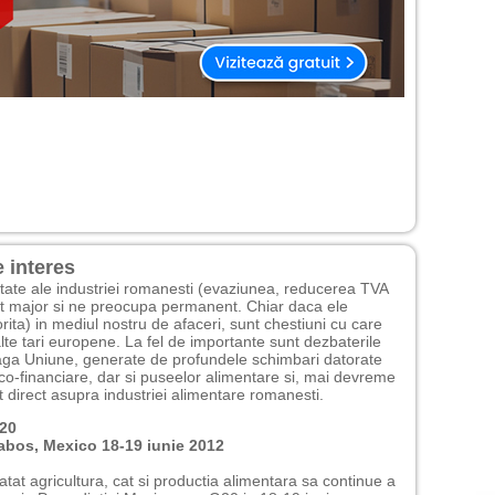
 interes
tate ale industriei romanesti (evaziunea, reducerea TVA
ct major si ne preocupa permanent. Chiar daca ele
orita) in mediul nostru de afaceri, sunt chestiuni cu care
alte tari europene. La fel de importante sunt dezbaterile
reaga Uniune, generate de profundele schimbari datorate
ico-financiare, dar si puseelor alimentare si, mai devreme
t direct asupra industriei alimentare romanesti.
G20
bos, Mexico 18-19 iunie 2012
at agricultura, cat si productia alimentara sa continue a