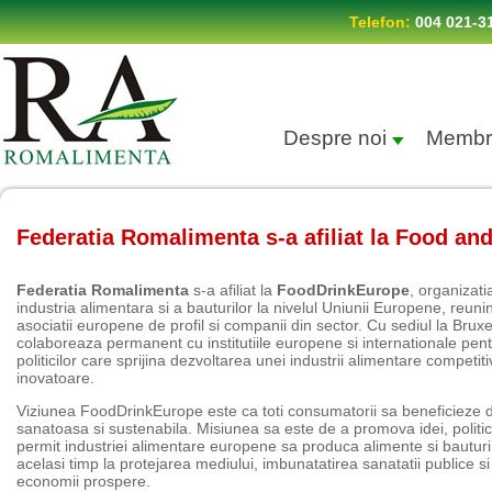
Telefon:
004 021-3
Despre noi
Membr
Federatia Romalimenta s-a afiliat la Food an
Federatia Romalimenta
s-a afiliat la
FoodDrinkEurope
, organizati
industria alimentara si a bauturilor la nivelul Uniunii Europene, reunin
asociatii europene de profil si companii din sector. Cu sediul la Bruxe
colaboreaza permanent cu institutiile europene si internationale pe
politicilor care sprijina dezvoltarea unei industrii alimentare competiti
inovatoare.
Viziunea FoodDrinkEurope este ca toti consumatorii sa beneficieze d
sanatoasa si sustenabila. Misiunea sa este de a promova idei, politici 
permit industriei alimentare europene sa produca alimente si bauturi 
acelasi timp la protejarea mediului, imbunatatirea sanatatii publice s
economii prospere.