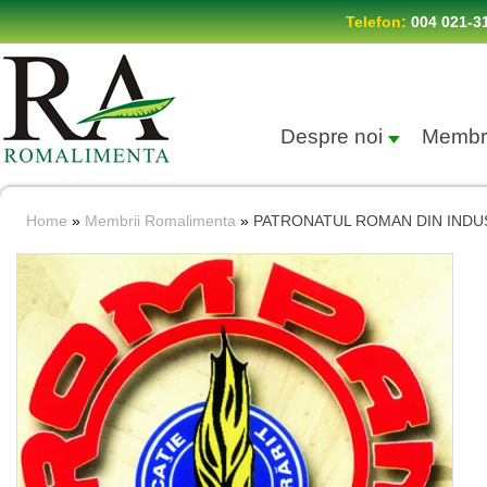
Telefon:
004 021-3
Despre noi
Membr
Home
»
Membrii Romalimenta
»
PATRONATUL ROMAN DIN INDUS