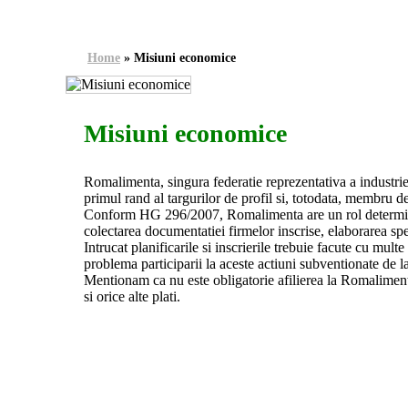
Home
»
Misiuni economice
Misiuni economice
Romalimenta, singura federatie reprezentativa a industrie
primul rand al targurilor de profil si, totodata, membru de
Conform HG 296/2007, Romalimenta are un rol determinant
colectarea documentatiei firmelor inscrise, elaborarea spec
Intrucat planificarile si inscrierile trebuie facute cu mul
problema participarii la aceste actiuni subventionate de la 
Mentionam ca nu este obligatorie afilierea la Romalimenta
si orice alte plati.