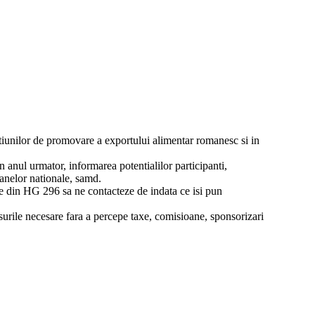
ctiunilor de promovare a exportului alimentar romanesc si in
nul urmator, informarea potentialilor participanti,
ioanelor nationale, samd.
iile din HG 296 sa ne contacteze de indata ce isi pun
rsurile necesare fara a percepe taxe, comisioane, sponsorizari