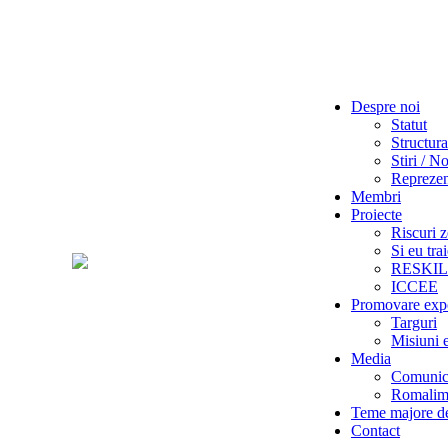
Despre noi
Statut
Structura
Stiri / No
Reprezent
Membri
Proiecte
Riscuri z
Si eu tra
RESKI
ICCEE
Promovare exp
Targuri
Misiuni 
Media
Comunica
Romalime
Teme majore de
Contact