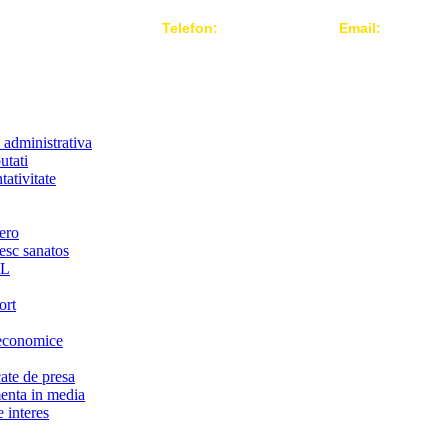
Telefon:
004 021-3124442
Email:
office@r
 administrativa
utati
ativitate
ero
iesc sanatos
LL
ort
economice
te de presa
nta in media
 interes