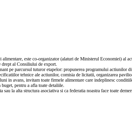
i alimentare, este co-organizator (alaturi de Ministerul Economiei) al a
 drept al Consiliului de export.
 pe parcursul tuturor etapelor: propunerea programului actiunilor din a
ificatiilor tehnice ale actiunilor, comisia de licitatii, organizarea pavil
te luni in avans, invitam toate firmele alimentare care indeplinesc condit
buget, pentru a afla toate detaliile.
 sau la alta structura asociativa si ca federatia noastra face toate deme