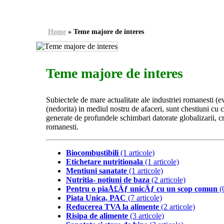
Home
»
Teme majore de interes
Teme majore de interes
Subiectele de mare actualitate ale industriei romanesti (
(nedorita) in mediul nostru de afaceri, sunt chestiuni cu 
generate de profundele schimbari datorate globalizarii, cr
romanesti.
Biocombustibili
(1 articole)
Etichetare nutritionala
(1 articole)
Mentiuni sanatate
(1 articole)
Nutritia- notiuni de baza
(2 articole)
Pentru o piaÅ£Äƒ unicÄƒ cu un scop comun
(0
Piata Unica, PAC
(7 articole)
Reducerea TVA la alimente
(2 articole)
Risipa de alimente
(3 articole)