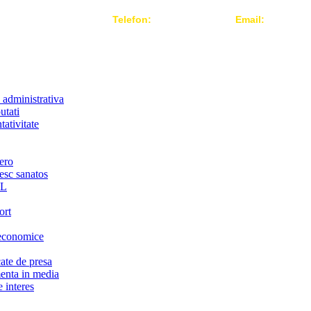
Telefon:
004 021-3124442
Email:
office@r
 administrativa
utati
ativitate
ero
iesc sanatos
LL
ort
economice
te de presa
nta in media
 interes