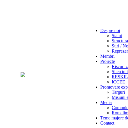
Despre noi
Statut
Structura
Stiri / No
Reprezent
Membri
Proiecte
Riscuri z
Si eu tra
RESKI
ICCEE
Promovare exp
Targuri
Misiuni 
Media
Comunica
Romalime
Teme majore de
Contact