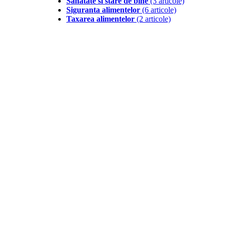
Sanatate si stare de bine
(3 articole)
Siguranta alimentelor
(6 articole)
Taxarea alimentelor
(2 articole)