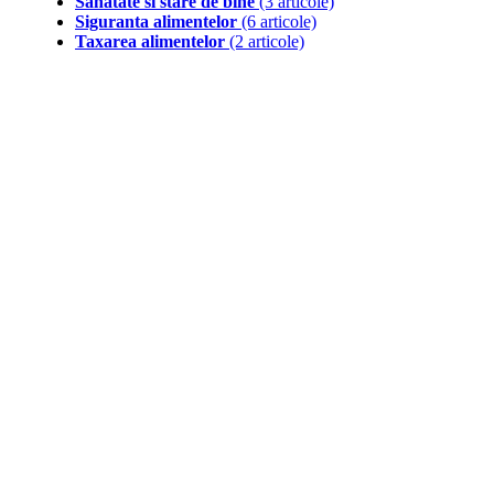
Sanatate si stare de bine
(3 articole)
Siguranta alimentelor
(6 articole)
Taxarea alimentelor
(2 articole)