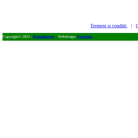
Termeni si conditii
|
C
Copyright© 2025 :
Romalimenta
Webdesign:
Eurodata