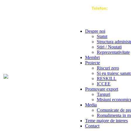
Telefon:
004 021-3
Despre noi
Statut
Structura administ
Stiri / Noutati
Reprezentativitate
Membri
Proiecte
Riscuri zero
Si eu traiesc sanat
RESKILL
ICCEE
Promovare export
Targuri
Misiuni economic
Media
Comunicate de pr
Romalimenta in m
Teme majore de interes
Contact