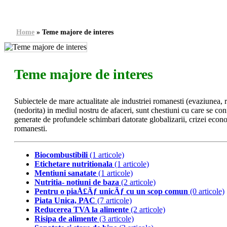
Home
»
Teme majore de interes
Teme majore de interes
Subiectele de mare actualitate ale industriei romanesti (evaziunea,
(nedorita) in mediul nostru de afaceri, sunt chestiuni cu care se con
generate de profundele schimbari datorate globalizarii, crizei econo
romanesti.
Biocombustibili
(1 articole)
Etichetare nutritionala
(1 articole)
Mentiuni sanatate
(1 articole)
Nutritia- notiuni de baza
(2 articole)
Pentru o piaÅ£Äƒ unicÄƒ cu un scop comun
(0 articole)
Piata Unica, PAC
(7 articole)
Reducerea TVA la alimente
(2 articole)
Risipa de alimente
(3 articole)