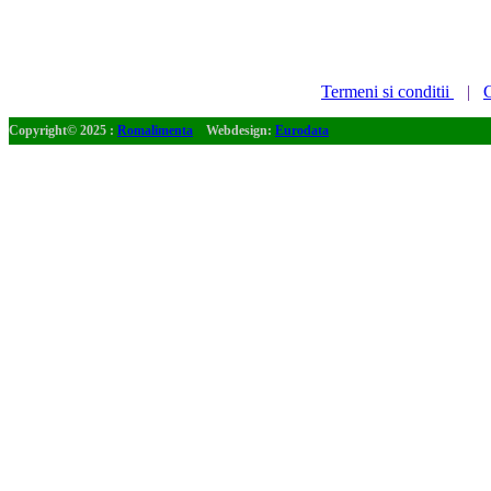
Termeni si conditii
|
C
Copyright© 2025 :
Romalimenta
Webdesign:
Eurodata