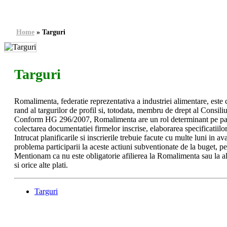
Home
»
Targuri
Targuri
Romalimenta, federatie reprezentativa a industriei alimentare, este
rand al targurilor de profil si, totodata, membru de drept al Consiliu
Conform HG 296/2007, Romalimenta are un rol determinant pe parcur
colectarea documentatiei firmelor inscrise, elaborarea specificatiilor
Intrucat planificarile si inscrierile trebuie facute cu multe luni in
problema participarii la aceste actiuni subventionate de la buget, pen
Mentionam ca nu este obligatorie afilierea la Romalimenta sau la alt
si orice alte plati.
Targuri