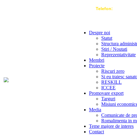
Telefon:
004 021-3
Despre noi
Statut
Structura administ
Stiri / Noutati
Reprezentativitate
Membri
Proiecte
Riscuri zero
Si eu traiesc sanat
RESKILL
ICCEE
Promovare export
Targuri
Misiuni economic
Media
Comunicate de pr
Romalimenta in m
Teme majore de interes
Contact