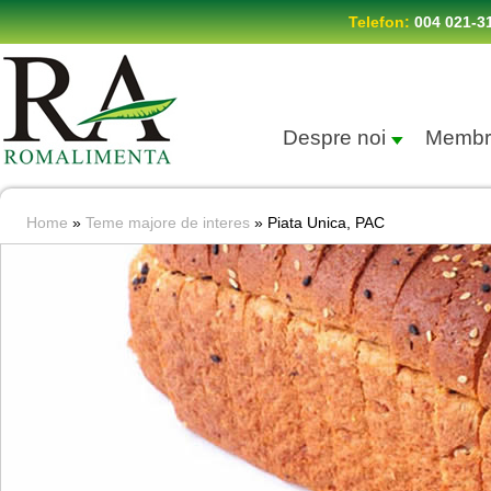
Telefon:
004 021-3
Despre noi
Membr
Home
»
Teme majore de interes
»
Piata Unica, PAC