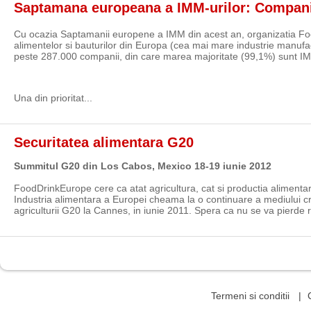
Saptamana europeana a IMM-urilor: Companiile
Cu ocazia Saptamanii europene a IMM din acest an, organizatia Food
alimentelor si bauturilor din Europa (cea mai mare industrie manufac
peste 287.000 companii, din care marea majoritate (99,1%) sunt IM
Una din prioritat...
continuare...
Securitatea alimentara G20
Summitul G20 din Los Cabos, Mexico 18-19 iunie 2012
FoodDrinkEurope cere ca atat agricultura, cat si productia alimentara
Industria alimentara a Europei cheama la o continuare a mediului creat
agriculturii G20 la Cannes, in iunie 2011. Spera ca nu se va pierde r.
Termeni si conditii
|