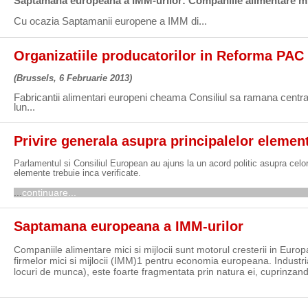
Saptamana europeana a IMM-urilor: Companiile alimentare mici
Cu ocazia Saptamanii europene a IMM di...
continuare...
Organizatiile producatorilor in Reforma PAC
(Brussels, 6 Februarie 2013)
Fabricantii alimentari europeni cheama Consiliul sa ramana centrat
lun...
continuare...
Privire generala asupra principalelor elemen
Parlamentul si Consiliul European au ajuns la un acord politic asupra celor
elemente trebuie inca verificate.
...
continuare...
Saptamana europeana a IMM-urilor
Companiile alimentare mici si mijlocii sunt motorul cresterii in E
firmelor mici si mijlocii (IMM)1 pentru economia europeana. Industri
locuri de munca), este foarte fragmentata prin natura ei, cuprinzan