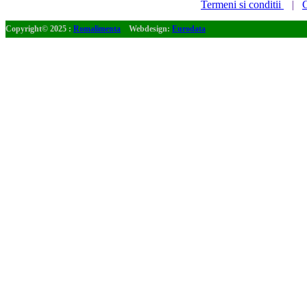
Termeni si conditii
|
C
Copyright© 2025 :
Romalimenta
Webdesign:
Eurodata