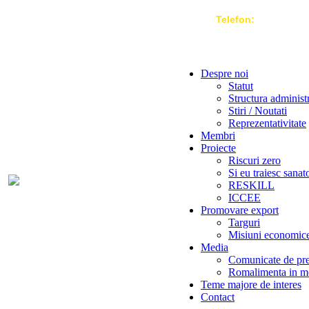
Telefon:
004 021-3
Despre noi
Statut
Structura administ
Stiri / Noutati
Reprezentativitate
Membri
Proiecte
Riscuri zero
Si eu traiesc sanat
RESKILL
ICCEE
Promovare export
Targuri
Misiuni economic
Media
Comunicate de pr
Romalimenta in m
Teme majore de interes
Contact