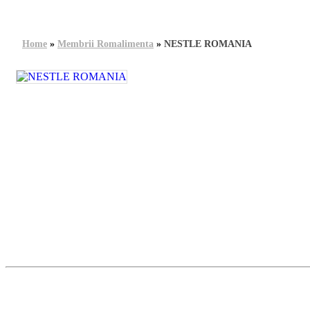
Home
»
Membrii Romalimenta
»
NESTLE ROMANIA