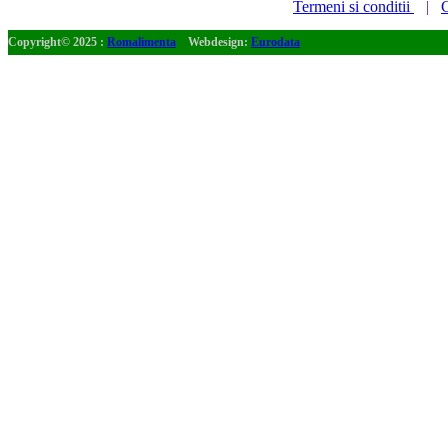
Termeni si conditii
|
C
Copyright© 2025 :
Romalimenta
Webdesign:
Eurodata