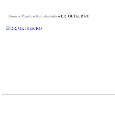
Home
»
Membrii Romalimenta
»
DR. OETKER RO