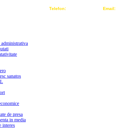
Telefon:
004 021-3124442
Email:
office@r
 administrativa
utati
ativitate
ero
iesc sanatos
LL
ort
economice
te de presa
nta in media
 interes