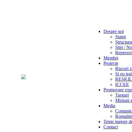
Despre noi
Statut
Structura
Stiri / No
Reprezent
Membri
Proiecte
Riscuri z
Si eu tra
RESKI
ICCEE
Promovare exp
Targuri
Misiuni 
Media
Comunica
Romalime
Teme majore de
Contact