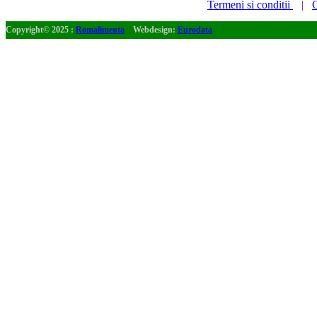
Termeni si conditii
|
C
Copyright© 2025 :
Romalimenta
Webdesign:
Eurodata