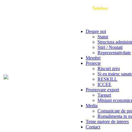
Telefon:
004 021-3
Despre noi
Statut
Structura administ
Stiri / Noutati
Reprezentativitate
Membri
Proiecte
Riscuri zero
Si eu traiesc sanat
RESKILL
ICCEE
Promovare export
Targuri
Misiuni economic
Media
Comunicate de pr
Romalimenta in m
Teme majore de interes
Contact