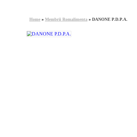
Home
»
Membrii Romalimenta
»
DANONE P.D.P.A.