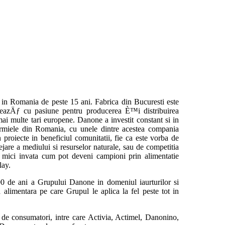
te in Romania de peste 15 ani. Fabrica din Bucuresti este
eazÄƒ cu pasiune pentru producerea È™i distribuirea
mai multe tari europene. Danone a investit constant si in
 fermiele din Romania, cu unele dintre acestea compania
proiecte in beneficiul comunitatii, fie ca este vorba de
jare a mediului si resurselor naturale, sau de competitia
mici invata cum pot deveni campioni prin alimentatie
play.
0 de ani a Grupului Danone in domeniul iaurturilor si
ta alimentara pe care Grupul le aplica la fel peste tot in
 de consumatori, intre care Activia, Actimel, Danonino,