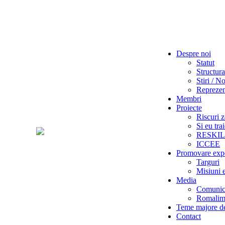
Despre noi
Statut
Structura
Stiri / No
Reprezent
Membri
Proiecte
Riscuri z
Si eu tra
RESKI
ICCEE
Promovare exp
Targuri
Misiuni 
Media
Comunica
Romalime
Teme majore de
Contact