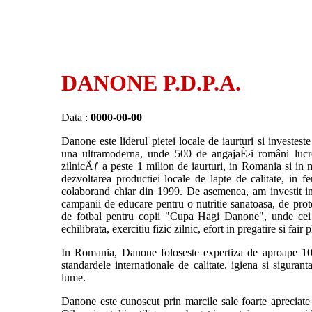
DANONE P.D.P.A.
Data :
0000-00-00
Danone este liderul pietei locale de iaurturi si investes
una ultramoderna, unde 500 de angajaÈ›i români lucr
zilnicÄƒ a peste 1 milion de iaurturi, in Romania si in 
dezvoltarea productiei locale de lapte de calitate, in
colaborand chiar din 1999. De asemenea, am investit in 
campanii de educare pentru o nutritie sanatoasa, de prote
de fotbal pentru copii "Cupa Hagi Danone", unde cei 
echilibrata, exercitiu fizic zilnic, efort in pregatire si fair 
In Romania, Danone foloseste expertiza de aproape 10
standardele internationale de calitate, igiena si siguran
lume.
Danone este cunoscut prin marcile sale foarte apreciate