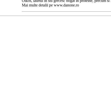
Oikos, iaurtul in stil grecesc bogat in proteine, precum si
Mai multe detalii pe www.danone.ro