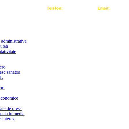
Telefon:
004 021-3124442
Email:
office@r
 administrativa
utati
ativitate
ero
iesc sanatos
LL
ort
economice
te de presa
nta in media
 interes