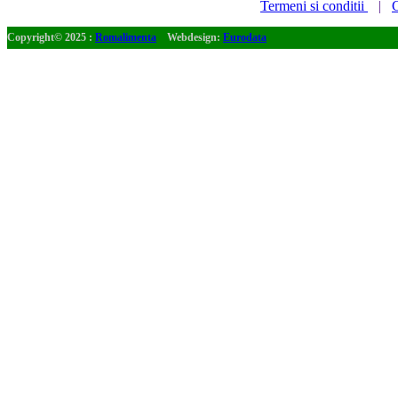
Termeni si conditii
|
C
Copyright© 2025 :
Romalimenta
Webdesign:
Eurodata