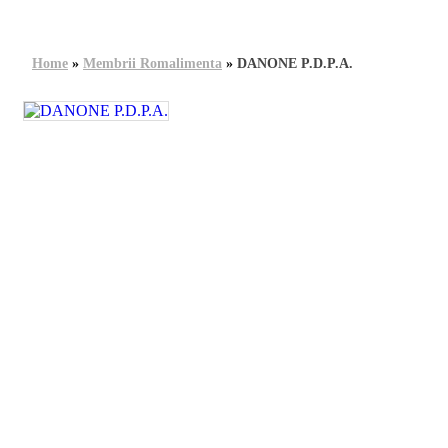
Home
»
Membrii Romalimenta
»
DANONE P.D.P.A.