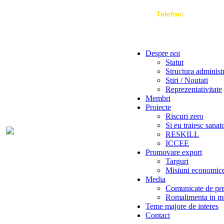
Telefon:
004 021-3
Despre noi
Statut
Structura administ
Stiri / Noutati
Reprezentativitate
Membri
Proiecte
Riscuri zero
Si eu traiesc sanat
RESKILL
ICCEE
Promovare export
Targuri
Misiuni economic
Media
Comunicate de pr
Romalimenta in m
Teme majore de interes
Contact