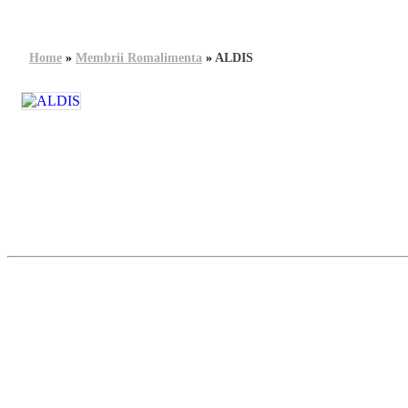
Home
»
Membrii Romalimenta
»
ALDIS