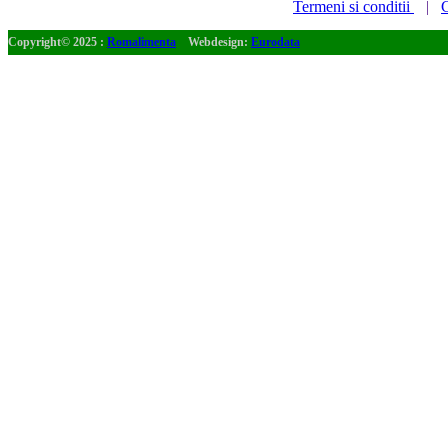
Termeni si conditii
|
C
Copyright© 2025 :
Romalimenta
Webdesign:
Eurodata