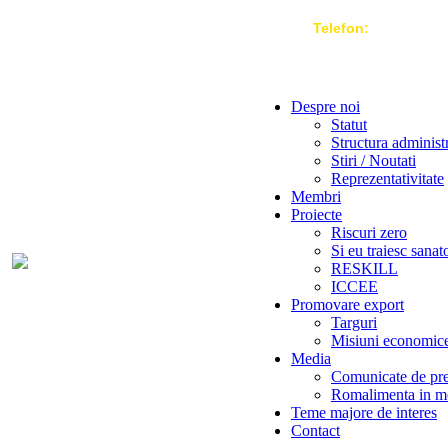
Telefon:
004 021-3
Despre noi
Statut
Structura administ
Stiri / Noutati
Reprezentativitate
Membri
Proiecte
Riscuri zero
Si eu traiesc sanat
RESKILL
ICCEE
Promovare export
Targuri
Misiuni economic
Media
Comunicate de pr
Romalimenta in m
Teme majore de interes
Contact