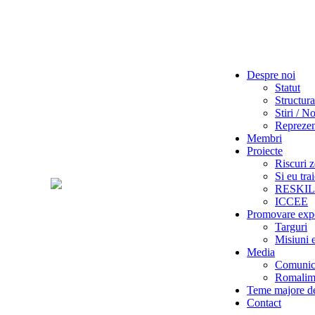
Despre noi
Statut
Structura
Stiri / No
Reprezent
Membri
Proiecte
Riscuri z
Si eu tra
RESKI
ICCEE
Promovare exp
Targuri
Misiuni 
Media
Comunica
Romalime
Teme majore de
Contact