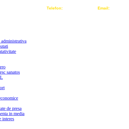
Telefon:
004 021-3124442
Email:
office@r
 administrativa
utati
ativitate
ero
iesc sanatos
LL
ort
economice
te de presa
nta in media
 interes