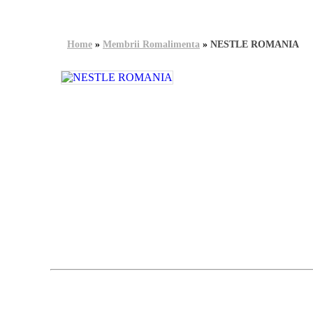
Home
»
Membrii Romalimenta
»
NESTLE ROMANIA