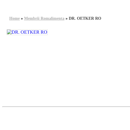
Home
»
Membrii Romalimenta
»
DR. OETKER RO