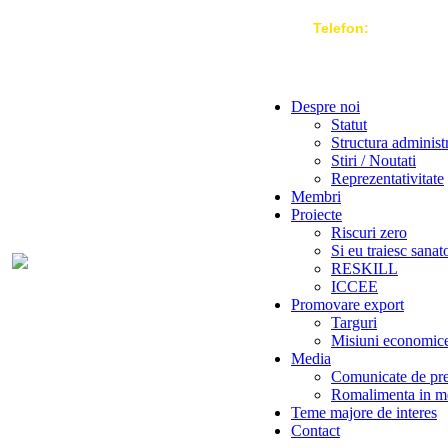
Telefon:
004 021-3
Despre noi
Statut
Structura administ
Stiri / Noutati
Reprezentativitate
Membri
Proiecte
Riscuri zero
Si eu traiesc sanat
RESKILL
ICCEE
Promovare export
Targuri
Misiuni economic
Media
Comunicate de pr
Romalimenta in m
Teme majore de interes
Contact