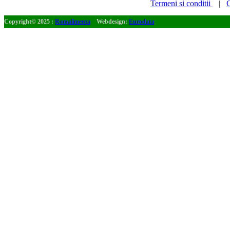
Termeni si conditii
|
C
Copyright© 2025 :
Romalimenta
Webdesign:
Eurodata