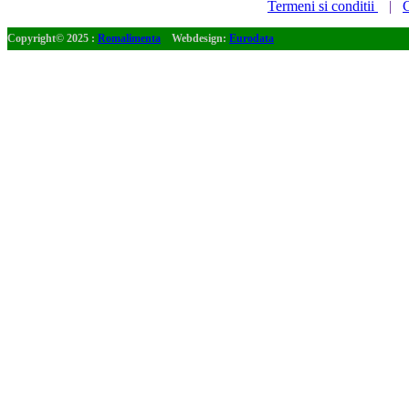
Termeni si conditii
|
C
Copyright© 2025 :
Romalimenta
Webdesign:
Eurodata