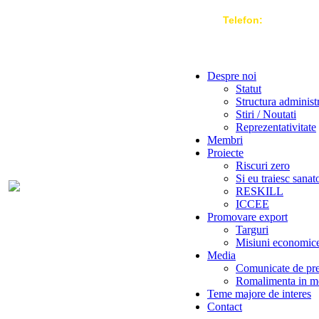
Telefon:
004 021-3
Despre noi
Statut
Structura administ
Stiri / Noutati
Reprezentativitate
Membri
Proiecte
Riscuri zero
Si eu traiesc sanat
RESKILL
ICCEE
Promovare export
Targuri
Misiuni economic
Media
Comunicate de pr
Romalimenta in m
Teme majore de interes
Contact