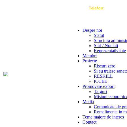
Telefon:
004 021-3
Despre noi
Statut
Structura administ
Stiri / Noutati
Reprezentativitate
Membri
Proiecte
Riscuri zero
Si eu traiesc sanat
RESKILL
ICCEE
Promovare export
Targuri
Misiuni economic
Media
Comunicate de pr
Romalimenta in m
Teme majore de interes
Contact