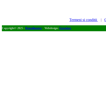
Termeni si conditii
|
C
Copyright© 2025 :
Romalimenta
Webdesign:
Eurodata