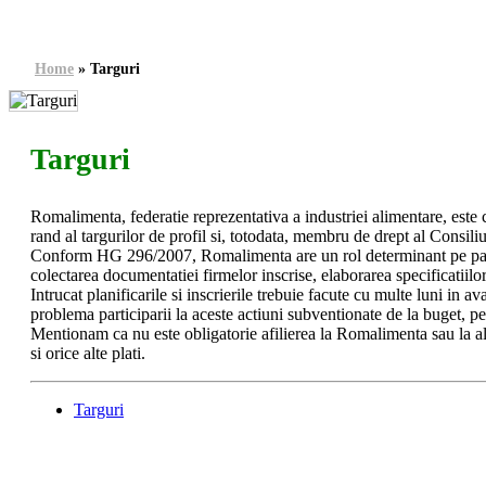
Home
»
Targuri
Targuri
Romalimenta, federatie reprezentativa a industriei alimentare, este
rand al targurilor de profil si, totodata, membru de drept al Consiliu
Conform HG 296/2007, Romalimenta are un rol determinant pe parcur
colectarea documentatiei firmelor inscrise, elaborarea specificatiilor
Intrucat planificarile si inscrierile trebuie facute cu multe luni in
problema participarii la aceste actiuni subventionate de la buget, pen
Mentionam ca nu este obligatorie afilierea la Romalimenta sau la alt
si orice alte plati.
Targuri