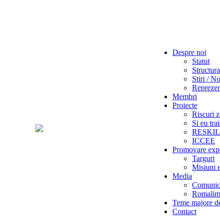
Despre noi
Statut
Structura
Stiri / No
Reprezent
Membri
Proiecte
Riscuri z
Si eu tra
RESKI
ICCEE
Promovare exp
Targuri
Misiuni 
Media
Comunica
Romalime
Teme majore de
Contact