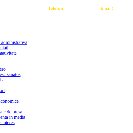
Telefon:
004 021-3124442
Email:
office@r
 administrativa
utati
ativitate
ero
iesc sanatos
LL
ort
economice
te de presa
nta in media
 interes