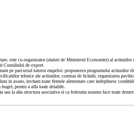
tare, este co-organizator (alaturi de Ministerul Economiei) al actiunilo
al Consiliului de export.
 pe parcursul tuturor etapelor: propunerea programului actiunilor din a
ificatiilor tehnice ale actiunilor, comisia de licitatii, organizarea pavil
te luni in avans, invitam toate firmele alimentare care indeplinesc condit
buget, pentru a afla toate detaliile.
 sau la alta structura asociativa si ca federatia noastra face toate deme