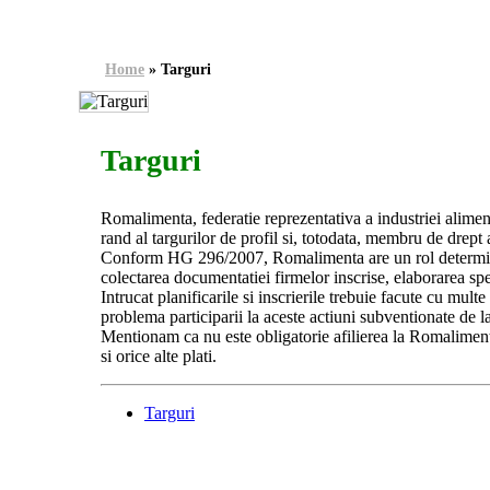
Home
»
Targuri
Targuri
Romalimenta, federatie reprezentativa a industriei alimen
rand al targurilor de profil si, totodata, membru de drept 
Conform HG 296/2007, Romalimenta are un rol determinant
colectarea documentatiei firmelor inscrise, elaborarea spec
Intrucat planificarile si inscrierile trebuie facute cu mul
problema participarii la aceste actiuni subventionate de la 
Mentionam ca nu este obligatorie afilierea la Romalimenta
si orice alte plati.
Targuri