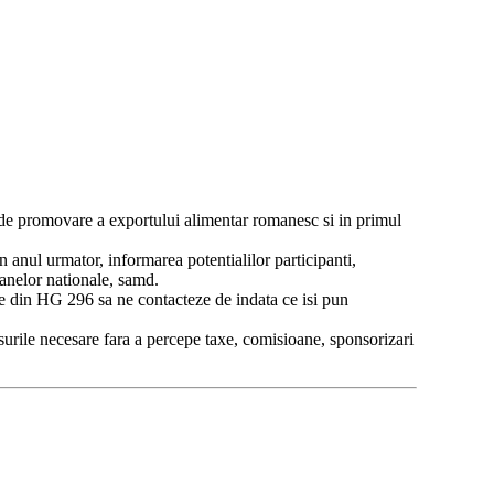
r de promovare a exportului alimentar romanesc si in primul
nul urmator, informarea potentialilor participanti,
ioanelor nationale, samd.
iile din HG 296 sa ne contacteze de indata ce isi pun
rsurile necesare fara a percepe taxe, comisioane, sponsorizari