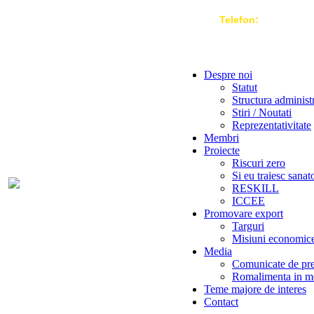
Telefon:
004 021-3
Despre noi
Statut
Structura administ
Stiri / Noutati
Reprezentativitate
Membri
Proiecte
Riscuri zero
Si eu traiesc sanat
RESKILL
ICCEE
Promovare export
Targuri
Misiuni economic
Media
Comunicate de pr
Romalimenta in m
Teme majore de interes
Contact