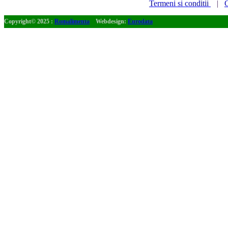
Termeni si conditii
|
C
Copyright© 2025 :
Romalimenta
Webdesign:
Eurodata