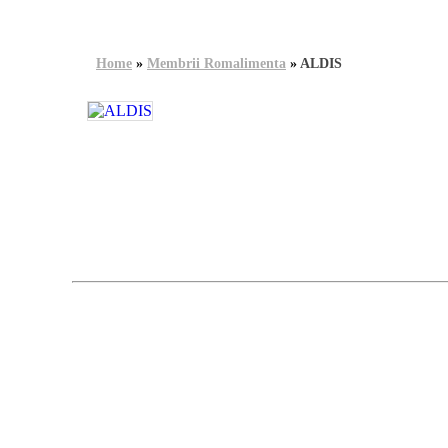
Home
»
Membrii Romalimenta
»
ALDIS