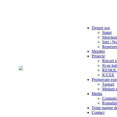
Despre noi
Statut
Structura
Stiri / No
Reprezent
Membri
Proiecte
Riscuri z
Si eu tra
RESKI
ICCEE
Promovare exp
Targuri
Misiuni 
Media
Comunica
Romalime
Teme majore de
Contact