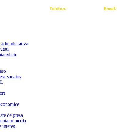
Telefon:
004 021-3124442
Email:
office@r
 administrativa
utati
ativitate
ero
iesc sanatos
LL
ort
economice
te de presa
nta in media
 interes