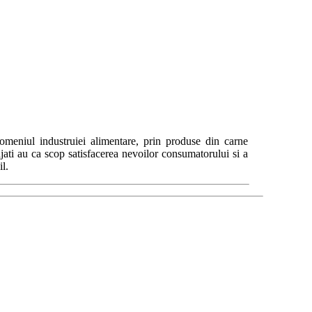
eniul industruiei alimentare, prin produse din carne
jati au ca scop satisfacerea nevoilor consumatorului si a
l.