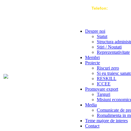
Telefon:
004 021-3
Despre noi
Statut
Structura administ
Stiri / Noutati
Reprezentativitate
Membri
Proiecte
Riscuri zero
Si eu traiesc sanat
RESKILL
ICCEE
Promovare export
Targuri
Misiuni economic
Media
Comunicate de pr
Romalimenta in m
Teme majore de interes
Contact