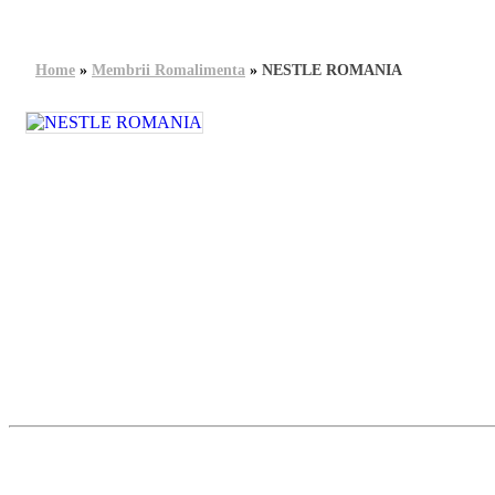
Home
»
Membrii Romalimenta
»
NESTLE ROMANIA