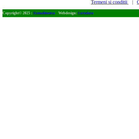
Termeni si conditii
|
C
Copyright© 2025 :
Romalimenta
Webdesign:
Eurodata