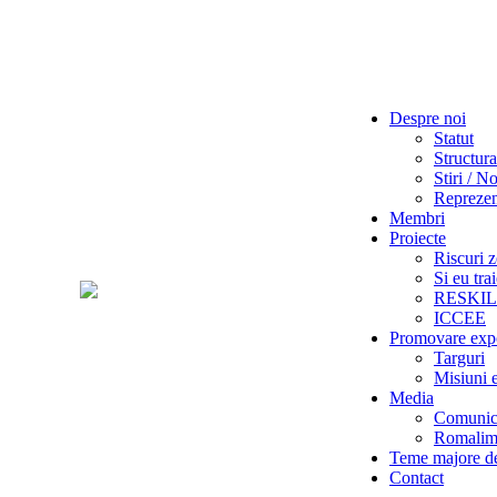
Despre noi
Statut
Structura
Stiri / No
Reprezent
Membri
Proiecte
Riscuri z
Si eu tra
RESKI
ICCEE
Promovare exp
Targuri
Misiuni 
Media
Comunica
Romalime
Teme majore de
Contact