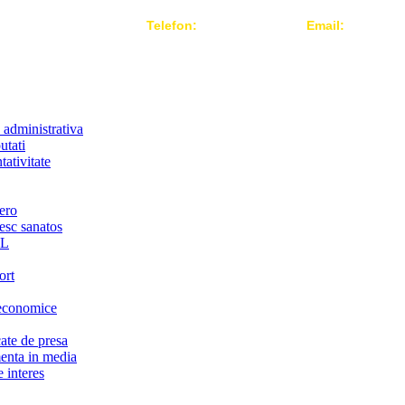
Telefon:
004 021-3124442
Email:
office@r
 administrativa
utati
ativitate
ero
iesc sanatos
LL
ort
economice
te de presa
nta in media
 interes