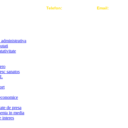
Telefon:
004 021-3124442
Email:
office@r
 administrativa
utati
ativitate
ero
iesc sanatos
LL
ort
economice
te de presa
nta in media
 interes