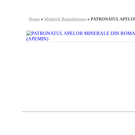
Home
»
Membrii Romalimenta
»
PATRONATUL APELOR