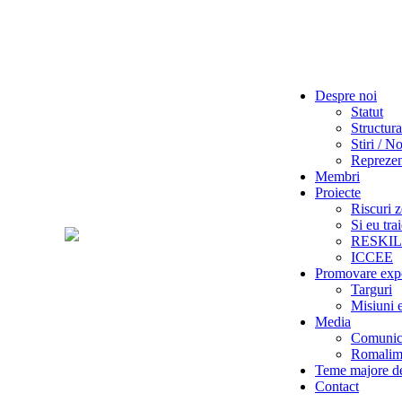
Despre noi
Statut
Structura
Stiri / No
Reprezent
Membri
Proiecte
Riscuri z
Si eu tra
RESKI
ICCEE
Promovare exp
Targuri
Misiuni 
Media
Comunica
Romalime
Teme majore de
Contact