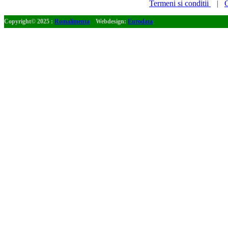
Termeni si conditii
|
C
Copyright© 2025 :
Romalimenta
Webdesign:
Eurodata