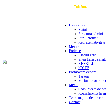
Telefon:
004 021-3
Despre noi
Statut
Structura administ
Stiri / Noutati
Reprezentativitate
Membri
Proiecte
Riscuri zero
Si eu traiesc sanat
RESKILL
ICCEE
Promovare export
Targuri
Misiuni economic
Media
Comunicate de pr
Romalimenta in m
Teme majore de interes
Contact