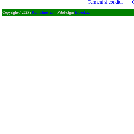
Termeni si conditii
|
C
Copyright© 2025 :
Romalimenta
Webdesign:
Eurodata