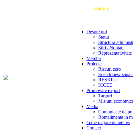
Telefon:
004 021-3
Despre noi
Statut
Structura administ
Stiri / Noutati
Reprezentativitate
Membri
Proiecte
Riscuri zero
Si eu traiesc sanat
RESKILL
ICCEE
Promovare export
Targuri
Misiuni economic
Media
Comunicate de pr
Romalimenta in m
Teme majore de interes
Contact