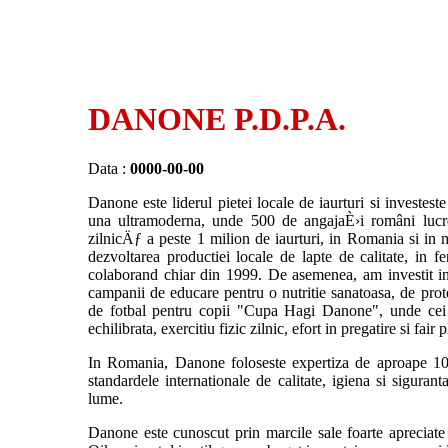
DANONE P.D.P.A.
Data :
0000-00-00
Danone este liderul pietei locale de iaurturi si investes
una ultramoderna, unde 500 de angajaÈ›i români lucr
zilnicÄƒ a peste 1 milion de iaurturi, in Romania si in 
dezvoltarea productiei locale de lapte de calitate, in
colaborand chiar din 1999. De asemenea, am investit in 
campanii de educare pentru o nutritie sanatoasa, de prote
de fotbal pentru copii "Cupa Hagi Danone", unde cei 
echilibrata, exercitiu fizic zilnic, efort in pregatire si fair 
In Romania, Danone foloseste expertiza de aproape 10
standardele internationale de calitate, igiena si siguran
lume.
Danone este cunoscut prin marcile sale foarte apreciate