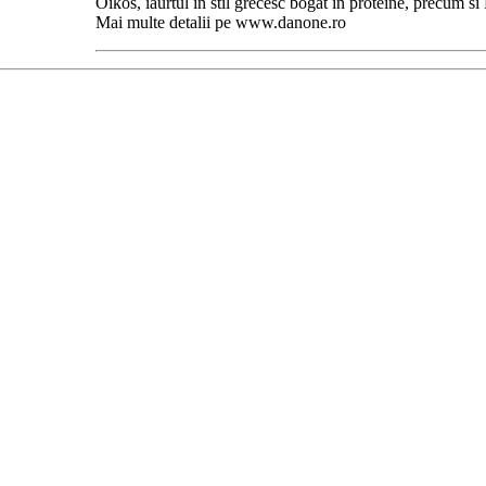
Oikos, iaurtul in stil grecesc bogat in proteine, precum si
Mai multe detalii pe www.danone.ro