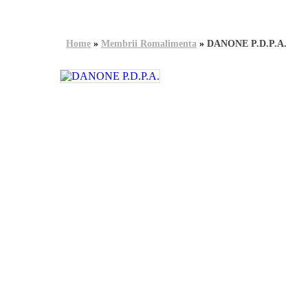
Home
»
Membrii Romalimenta
»
DANONE P.D.P.A.