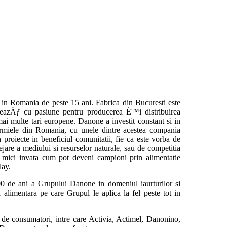
te in Romania de peste 15 ani. Fabrica din Bucuresti este
eazÄƒ cu pasiune pentru producerea È™i distribuirea
mai multe tari europene. Danone a investit constant si in
 fermiele din Romania, cu unele dintre acestea compania
proiecte in beneficiul comunitatii, fie ca este vorba de
jare a mediului si resurselor naturale, sau de competitia
mici invata cum pot deveni campioni prin alimentatie
play.
0 de ani a Grupului Danone in domeniul iaurturilor si
ta alimentara pe care Grupul le aplica la fel peste tot in
 de consumatori, intre care Activia, Actimel, Danonino,