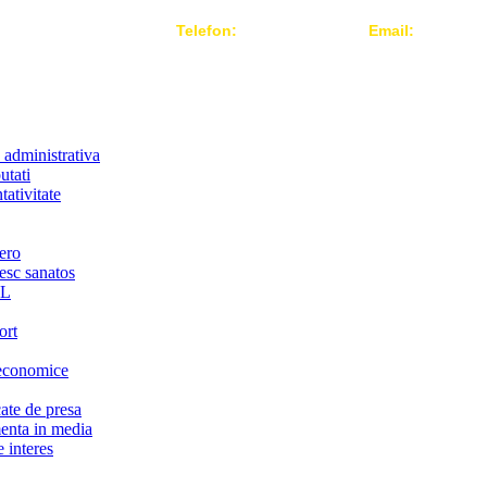
Telefon:
004 021-3124442
Email:
office@r
 administrativa
utati
ativitate
ero
iesc sanatos
LL
ort
economice
te de presa
nta in media
 interes