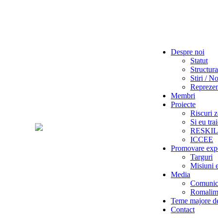
Despre noi
Statut
Structura
Stiri / No
Reprezent
Membri
Proiecte
Riscuri z
Si eu tra
RESKI
ICCEE
Promovare exp
Targuri
Misiuni 
Media
Comunica
Romalime
Teme majore de
Contact