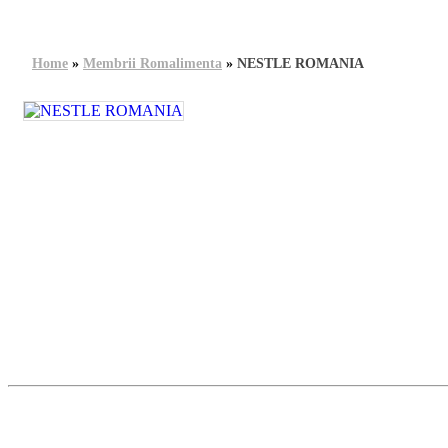
Home
»
Membrii Romalimenta
»
NESTLE ROMANIA