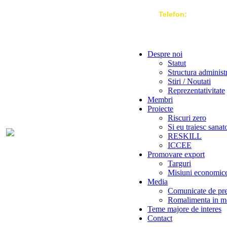
Telefon:
004 021-3
Despre noi
Statut
Structura administ
Stiri / Noutati
Reprezentativitate
Membri
Proiecte
Riscuri zero
Si eu traiesc sanat
RESKILL
ICCEE
Promovare export
Targuri
Misiuni economic
Media
Comunicate de pr
Romalimenta in m
Teme majore de interes
Contact