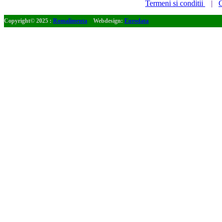
Termeni si conditii
|
C
Copyright© 2025 :
Romalimenta
Webdesign:
Eurodata