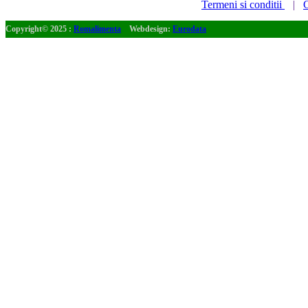
Termeni si conditii
|
C
Copyright© 2025 :
Romalimenta
Webdesign:
Eurodata