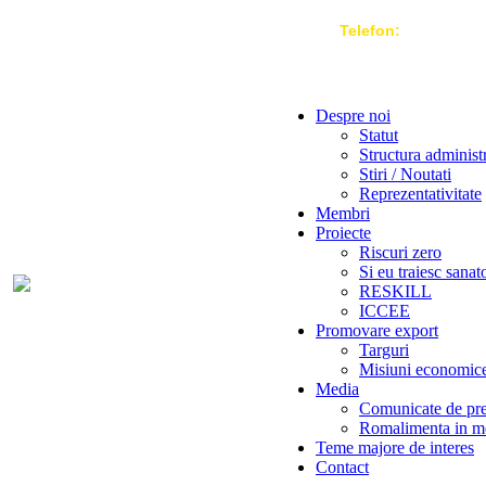
Telefon:
004 021-3
Despre noi
Statut
Structura administ
Stiri / Noutati
Reprezentativitate
Membri
Proiecte
Riscuri zero
Si eu traiesc sanat
RESKILL
ICCEE
Promovare export
Targuri
Misiuni economic
Media
Comunicate de pr
Romalimenta in m
Teme majore de interes
Contact