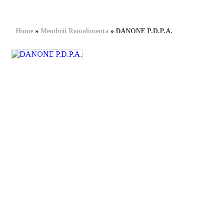
Home
»
Membrii Romalimenta
»
DANONE P.D.P.A.