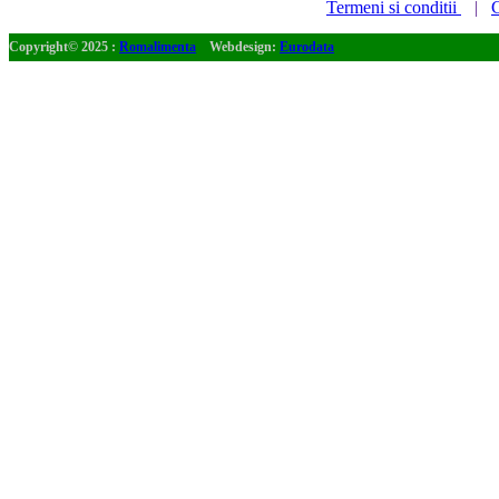
Termeni si conditii
|
C
Copyright© 2025 :
Romalimenta
Webdesign:
Eurodata