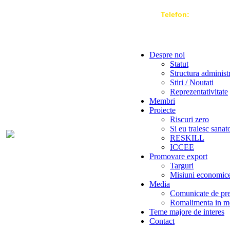
Telefon:
004 021-3
Despre noi
Statut
Structura administ
Stiri / Noutati
Reprezentativitate
Membri
Proiecte
Riscuri zero
Si eu traiesc sanat
RESKILL
ICCEE
Promovare export
Targuri
Misiuni economic
Media
Comunicate de pr
Romalimenta in m
Teme majore de interes
Contact