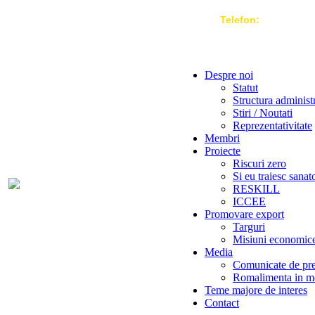
Telefon:
004 021-3
Despre noi
Statut
Structura administ
Stiri / Noutati
Reprezentativitate
Membri
Proiecte
Riscuri zero
Si eu traiesc sanat
RESKILL
ICCEE
Promovare export
Targuri
Misiuni economic
Media
Comunicate de pr
Romalimenta in m
Teme majore de interes
Contact