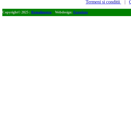
Termeni si conditii
|
C
Copyright© 2025 :
Romalimenta
Webdesign:
Eurodata