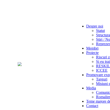
Despre noi
Statut
Structura
Stiri / No
Reprezent
Membri
Proiecte
Riscuri z
Si eu tra
RESKI
ICCEE
Promovare exp
Targuri
Misiuni 
Media
Comunica
Romalime
Teme majore de
Contact