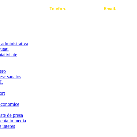
Telefon:
004 021-3124442
Email:
office@r
 administrativa
utati
ativitate
ero
iesc sanatos
LL
ort
economice
te de presa
nta in media
 interes