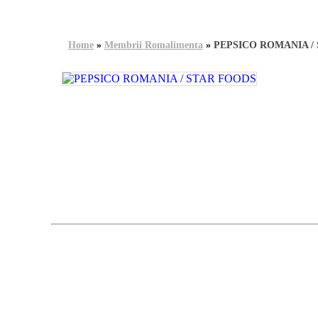
Home
»
Membrii Romalimenta
»
PEPSICO ROMANIA /