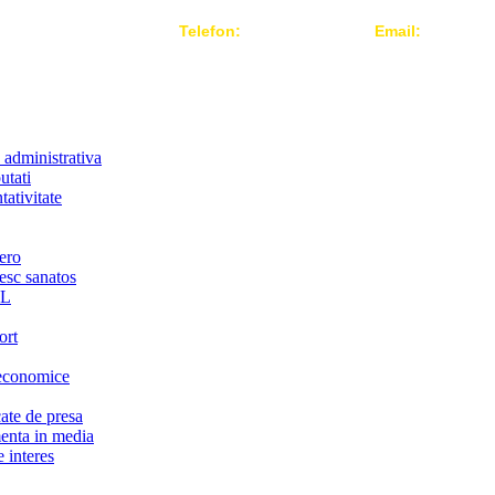
Telefon:
004 021-3124442
Email:
office@r
 administrativa
utati
ativitate
ero
iesc sanatos
LL
ort
economice
te de presa
nta in media
 interes