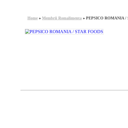
Home
»
Membrii Romalimenta
»
PEPSICO ROMANIA /