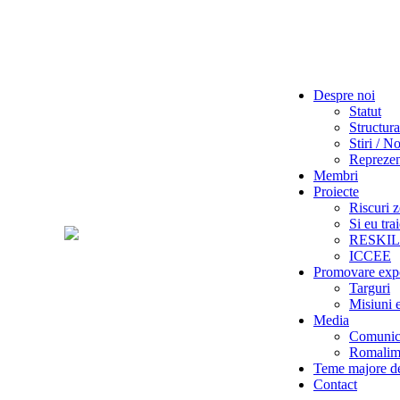
Despre noi
Statut
Structura
Stiri / No
Reprezent
Membri
Proiecte
Riscuri z
Si eu tra
RESKI
ICCEE
Promovare exp
Targuri
Misiuni 
Media
Comunica
Romalime
Teme majore de
Contact