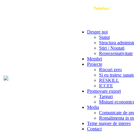
Telefon:
004 021-3
Despre noi
Statut
Structura administ
Stiri / Noutati
Reprezentativitate
Membri
Proiecte
Riscuri zero
Si eu traiesc sanat
RESKILL
ICCEE
Promovare export
Targuri
Misiuni economic
Media
Comunicate de pr
Romalimenta in m
Teme majore de interes
Contact