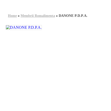
Home
»
Membrii Romalimenta
»
DANONE P.D.P.A.