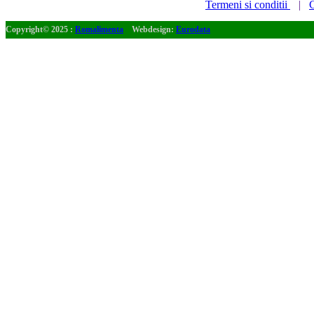
Termeni si conditii
|
C
Copyright© 2025 :
Romalimenta
Webdesign:
Eurodata