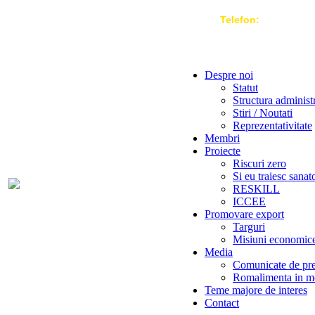
Telefon:
004 021-3
Despre noi
Statut
Structura administ
Stiri / Noutati
Reprezentativitate
Membri
Proiecte
Riscuri zero
Si eu traiesc sanat
RESKILL
ICCEE
Promovare export
Targuri
Misiuni economic
Media
Comunicate de pr
Romalimenta in m
Teme majore de interes
Contact