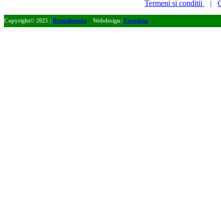
Termeni si conditii
|
C
Copyright© 2025 :
Romalimenta
Webdesign:
Eurodata