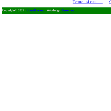
Termeni si conditii
|
C
Copyright© 2025 :
Romalimenta
Webdesign:
Eurodata