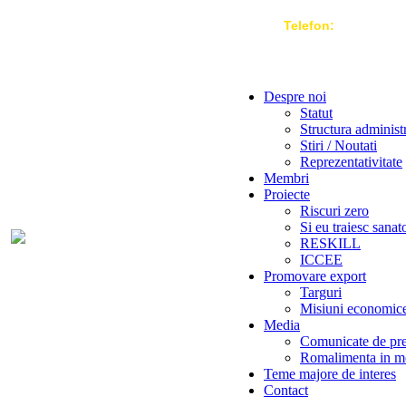
Telefon:
004 021-3
Despre noi
Statut
Structura administ
Stiri / Noutati
Reprezentativitate
Membri
Proiecte
Riscuri zero
Si eu traiesc sanat
RESKILL
ICCEE
Promovare export
Targuri
Misiuni economic
Media
Comunicate de pr
Romalimenta in m
Teme majore de interes
Contact