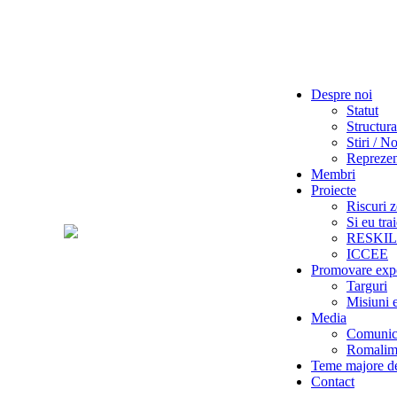
Despre noi
Statut
Structura
Stiri / No
Reprezent
Membri
Proiecte
Riscuri z
Si eu tra
RESKI
ICCEE
Promovare exp
Targuri
Misiuni 
Media
Comunica
Romalime
Teme majore de
Contact