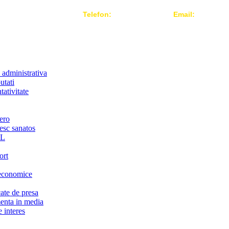
Telefon:
004 021-3124442
Email:
office@r
 administrativa
utati
ativitate
ero
iesc sanatos
LL
ort
economice
te de presa
nta in media
 interes