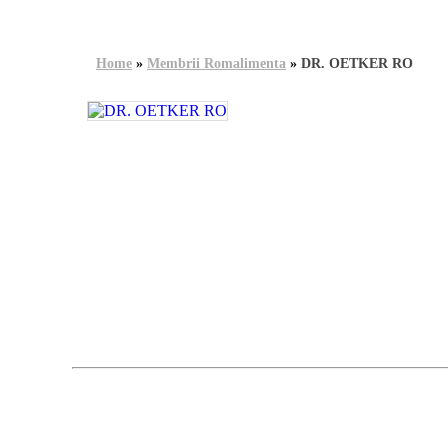
Home
»
Membrii Romalimenta
»
DR. OETKER RO