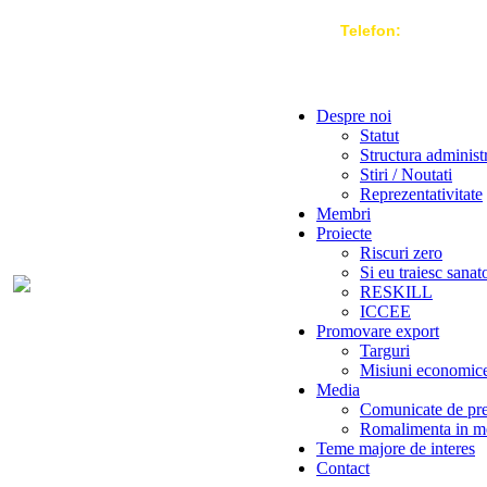
Telefon:
004 021-3
Despre noi
Statut
Structura administ
Stiri / Noutati
Reprezentativitate
Membri
Proiecte
Riscuri zero
Si eu traiesc sanat
RESKILL
ICCEE
Promovare export
Targuri
Misiuni economic
Media
Comunicate de pr
Romalimenta in m
Teme majore de interes
Contact