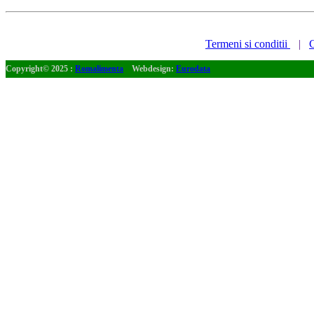
Termeni si conditii
|
C
Copyright© 2025 :
Romalimenta
Webdesign:
Eurodata