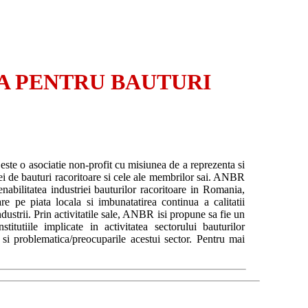
A PENTRU BAUTURI
)
te o asociatie non-profit cu misiunea de a reprezenta si
riei de bauturi racoritoare si cele ale membrilor sai. ANBR
tenabilitatea industriei bauturilor racoritoare in Romania,
re pe piata locala si imbunatatirea continua a calitatii
industrii. Prin activitatile sale, ANBR isi propune sa fie un
titutiile implicate in activitatea sectorului bauturilor
a si problematica/preocuparile acestui sector. Pentru mai