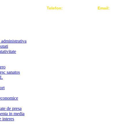
Telefon:
004 021-3124442
Email:
office@r
 administrativa
utati
ativitate
ero
iesc sanatos
LL
ort
economice
te de presa
nta in media
 interes