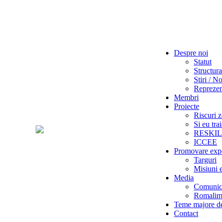
Despre noi
Statut
Structura
Stiri / No
Reprezent
Membri
Proiecte
Riscuri z
Si eu tra
RESKI
ICCEE
Promovare exp
Targuri
Misiuni 
Media
Comunica
Romalime
Teme majore de
Contact