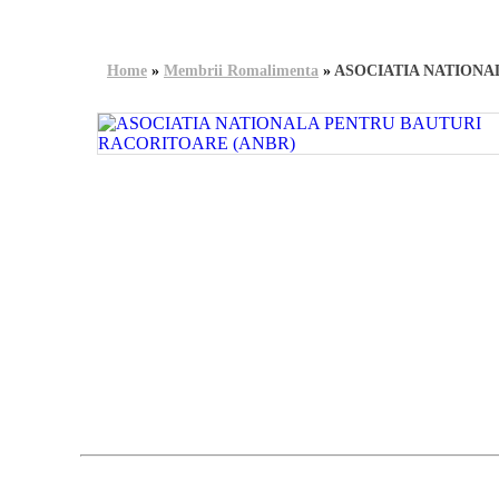
Home
»
Membrii Romalimenta
»
ASOCIATIA NATIONA