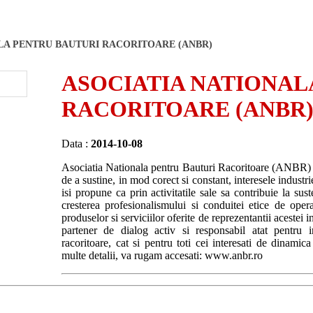
LA PENTRU BAUTURI RACORITOARE (ANBR)
ASOCIATIA NATIONAL
RACORITOARE (ANBR
Data :
2014-10-08
Asociatia Nationala pentru Bauturi Racoritoare (ANBR) es
de a sustine, in mod corect si constant, interesele indust
isi propune ca prin activitatile sale sa contribuie la sus
cresterea profesionalismului si conduitei etice de opera
produselor si serviciilor oferite de reprezentantii acestei 
partener de dialog activ si responsabil atat pentru ins
racoritoare, cat si pentru toti cei interesati de dinamic
multe detalii, va rugam accesati: www.anbr.ro